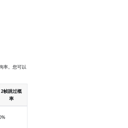
轮询率。您可以
2帧跳过概
率
0%