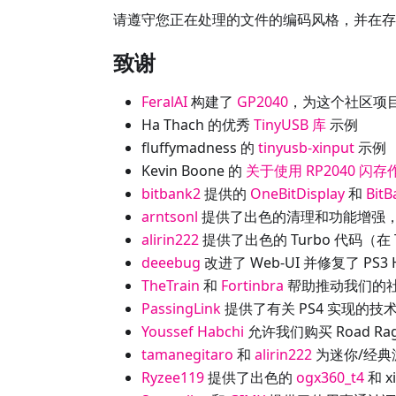
请遵守您正在处理的文件的编码风格，并在
致谢
FeralAI
构建了
GP2040
，为这个社区项
Ha Thach 的优秀
TinyUSB 库
示例
fluffymadness 的
tinyusb-xinput
示例
Kevin Boone 的
关于使用 RP2040 闪
bitbank2
提供的
OneBitDisplay
和
BitB
arntsonl
提供了出色的清理和功能增强，使我
alirin222
提供了出色的 Turbo 代码（在 T
deeebug
改进了 Web-UI 并修复了 PS3
TheTrain
和
Fortinbra
帮助推动我们的
PassingLink
提供了有关 PS4 实现的技
Youssef Habchi
允许我们购买 Road R
tamanegitaro
和
alirin222
为迷你/经典
Ryzee119
提供了出色的
ogx360_t4
和 x