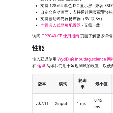
支持 128x64 单色 I2C 显示屏 - 兼容 SSD
自定义启动画面，支持通过网页配置轻松
支持被动蜂鸣器扬声器（3V 或 5V）
内置嵌入式网页配置器
- 无需下载！
访问
GP2040-CE 使用指南
页面了解更多详情
性能
输入延迟使用
WydD 的 inputlag.science 网
在
这里
阅读我们用于延迟测试的设置，以便
轮询
版本
模式
最小值
率
0.45
v0.7.11
Xinput
1 ms
ms