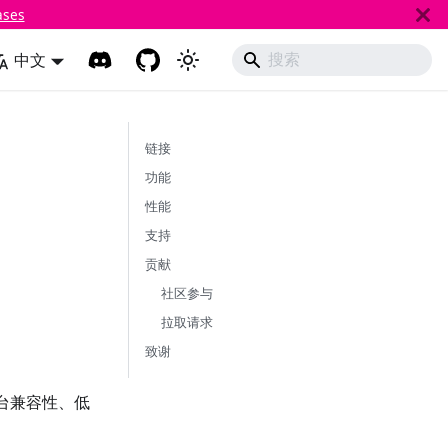
ases
中文
链接
功能
性能
支持
贡献
社区参与
拉取请求
致谢
平台兼容性、低